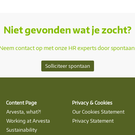
Niet gevonden wat je zocht?
Neem contact op met onze HR experts door spontaan te
Solliciteer spontaan
Content Page
Privacy & Cookies
Arvesta, what?!
Our Cookies Statement
Working at Arvesta
Privacy Statement
Sustainability